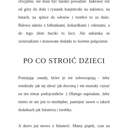
oficjalnie, nie musi być bardzo poważnie. Jaskrawy róż
od góry do dołu i rysunek księżniczki na sukience, na
butach, na spince do włosów i torebce to za dużo.
Balowa suknia z falbankami, kokardkami i cekinami, a
do tego złote buciki to kicz. Ale sukienka ze
zwierzakiem i stonowane dodatki to świetne połączenie.
PO CO STROIĆ DZIECI
Pomijając zasady, które je też zobowiązują - żeby
wiedziały jak się ubrać jak dorosną i nie musiały czytać
na ten temat podręczników :) Dlatego napisałam, żeby
mimo że nie jest to niezbędne, pamiętać nawet o takich
dodatkach jak biżuteria i torebka.
A skoro już mowa o biżuterii. Mamy piątek, czas na